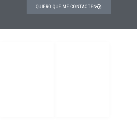
QUIERO QUE ME CONTACTEN
PRODUCTOS
DIRECTORIO
Epps
Home
Bloqueo y
Productos
Etiquetado
servicios
Tapete Dieléctrico
Contacto
Mantenimiento
Politica de
garantias
CONTACTO