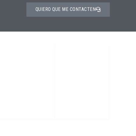
QUIERO QUE ME CONTACTEN
PRODUCTOS
DIRECTORIO
Epps
Home
Bloqueo y
Productos
Etiquetado
servicios
Tapete Dieléctrico
Contacto
Mantenimiento
Politica de
garantias
CONTACTO